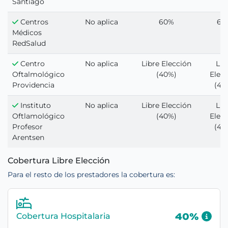
Santiago
Centros
No aplica
60%
60
Médicos
RedSalud
Centro
No aplica
Libre Elección
Lib
Oftalmológico
(40%)
Elec
Providencia
(40
Instituto
No aplica
Libre Elección
Lib
Oftlamológico
(40%)
Elec
Profesor
(40
Arentsen
Cobertura Libre Elección
Para el resto de los prestadores la cobertura es:
Cobertura Hospitalaria
40%