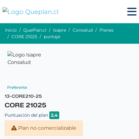
Inicio
QuePlan.cl
Isapre
Consalud
Planes
CORE 21025
puntaje
Preferente
13-CORE210-25
CORE 21025
Puntuación del plan
2,4
Plan no comercializable