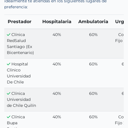
idealmente te atiendas en los siguientes lugares de
preferencia:
Prestador
Hospitalaria
Ambulatoria
Urge
Clínica
40%
60%
Cop
RedSalud
Fijo 1
Santiago (Ex
Bicentenario)
Hospital
40%
60%
60
Clínico
Universidad
De Chile
Clínica
40%
60%
60
Universidad
de Chile Quilín
Clínica
40%
60%
Cop
Bupa
Fijo 2