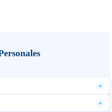
Personales
nte (por ejemplo, choque o caída). Por esto, el AP suele ser más