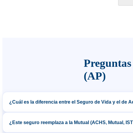
Preguntas 
(AP)
¿Cuál es la diferencia entre el Seguro de Vida y el de
El Seguro de Vida cubre fallecimiento por cualquier causa (enferme
¿Este seguro reemplaza a la Mutual (ACHS, Mutual, IST
económico.