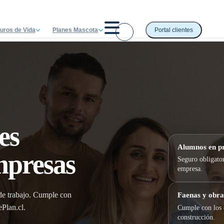
uros de Vida
Planes Mascota
Portal clientes
es
Alumnos en pr
mpresas
Seguro obligator
empresa.
Faenas y obra
 de trabajo. Cumple con
ePlan.cl.
Cumple con los 
construcción.