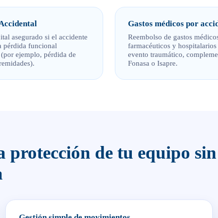
 Accidental
Gastos médicos por acci
tal asegurado si el accidente
Reembolso de gastos médicos
 pérdida funcional
farmacéuticos y hospitalarios 
(por ejemplo, pérdida de
evento traumático, complem
tremidades).
Fonasa o Isapre.
a protección de tu equipo sin
a
Gestión simple de movimientos