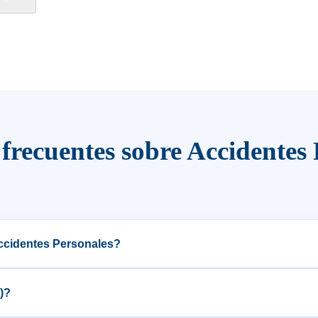
frecuentes sobre Accidentes 
 Accidentes Personales?
dad o accidente), mientras que el AP solo cubre si la causa es un accide
)?