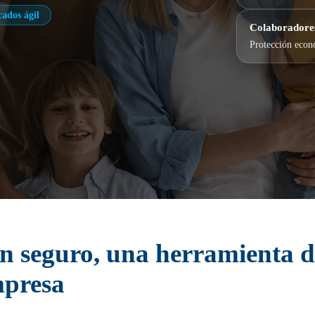
cados ágil
Colaboradore
Protección econó
n seguro, una herramienta d
mpresa