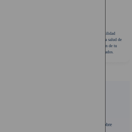
Tranquilidad Financiera
Un seguro de salud para mascotas proporciona tranquilidad
financiera al cubrir gastos inesperados relacionados con la salud de
tu mascota. Esto te permite centrarte en la recuperación de tu
mascota en lugar de preocuparte por los costos asociados.
Preguntas Frecuentes sobre
Planes para Mascotas
Encuentra respuestas a las preguntas más comunes sobre
Planes para Mascotas