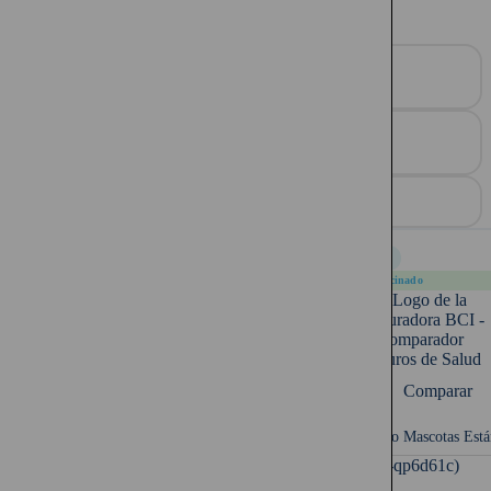
17
Resultados
ORDENAR POR
Destacados
MONEDA
Pesos
Full
Patrocinado
Comparar
Seguro Mascotas Está
UF (-qp6d61c)