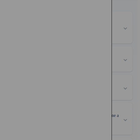
¿Por qué debería contratar un seguro de salud para mi
mascota en Chile?
¿Qué cubre un seguro de salud para mascotas?
¿Es costoso un seguro de salud para mascotas en Chile?
¿Cómo puede un seguro de salud para mascotas ayudarme a
gestionar los costos de atención médica de mi mascota?