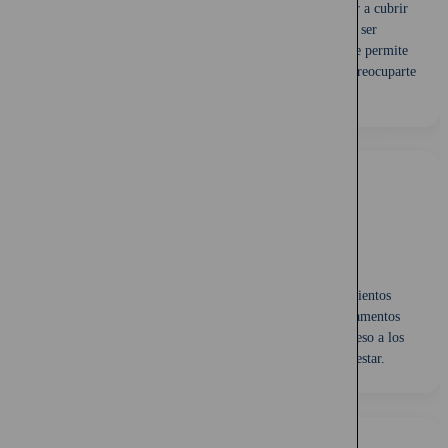
Un seguro de salud para mascotas en Chile puede ayudar a cubrir
los costos de los cuidados veterinarios, que pueden ser
significativos en caso de enfermedad o accidente. Esto te permite
proporcionar a tu mascota la mejor atención posible sin preocuparte
por los costos.
Acceso a Tratamientos Avanzados
El seguro de salud para mascotas puede cubrir tratamientos
avanzados y costosos, como cirugías, terapias y medicamentos
especializados. Esto garantiza que tu mascota tenga acceso a los
cuidados que necesita para mantener su salud y bienestar.