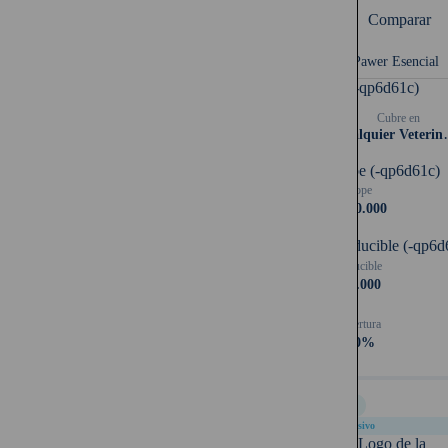
Comparar
Plan Pawer Esencial
UF (-qp6d61c)
Cubre en
Cualqui
Tope (-qp6d61c)
Tope
$400.000
Deducible (-qp6d
Deducible
$60.000
Cobertura
100%
Full
Exclusivo