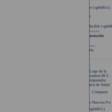
Tope (-qp6d61c)
Tope
3 UF
Deducible (-qp6d
Deducible
Sin deducible
Cobertura
100%
Full
Comparar
Seguro Mascotas Pro
UF (-qp6d61c)