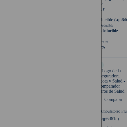
Tope
39 UF
Deducible (-qp6d
Deducible
Sin deducible
Cobertura
50%
Full
Comparar
Plan Ambulatorio Plu
UF (-qp6d61c)