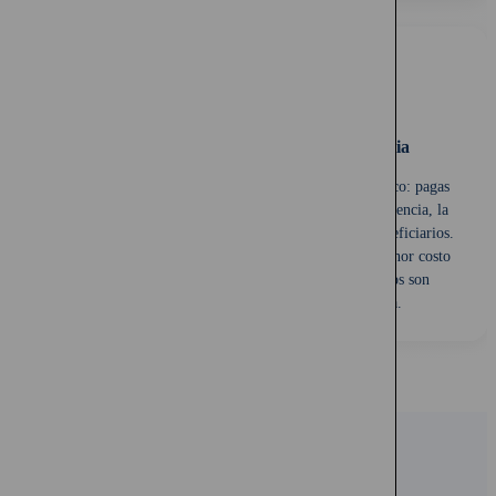
La protección más accesible para tu familia
El seguro de vida temporal es el más simple y económico: pagas
una prima mensual y, si falleces dentro del plazo de vigencia, la
aseguradora paga el capital asegurado (en UF) a tus beneficiarios.
Es ideal cuando necesitas protección máxima con el menor costo
posible: mientras pagas tu hipoteca, mientras tus hijos son
dependientes o mientras buscas cubrir una deuda.