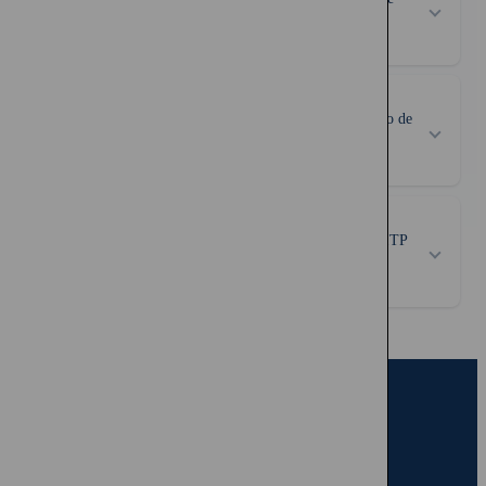
vida temporal?
¿Qué diferencia hay entre un seguro de precio fijo y uno de
precio escalonado?
¿Qué es la cobertura de Invalidez Total y Permanente (ITP
2/3)?
Acceso Portal Clientes
Contacto