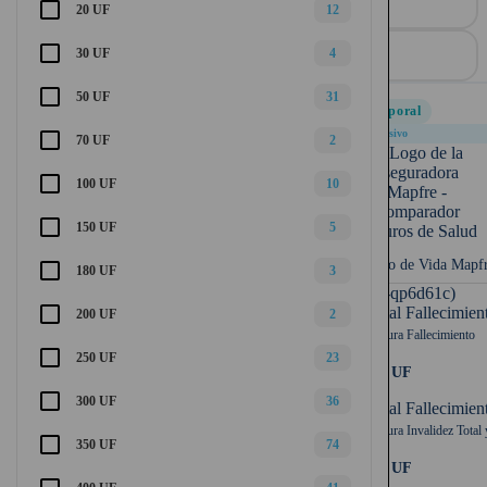
Pesos
20 UF
12
30 UF
4
50 UF
31
Temporal
Exclusivo
70 UF
2
100 UF
10
150 UF
5
Seguro de Vida Mapf
180 UF
3
UF (-qp6d61c)
Capital Fallecimien
200 UF
2
Cobertura Fallecimiento
250 UF
23
3.000 UF
300 UF
36
Capital Fallecimien
Cobertura Invalidez Total 
350 UF
74
3.000 UF