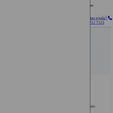
20 años
¿Necesitas ayuda?
+562 2712 7123
¿Por qué contratar en QuePlan.cl?
Encuentras productos que no están en ningún otro lado.