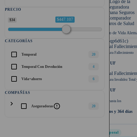
PRECIO
$447.107
$34
Seguro de Vida Alem
UF (-qp6d61c)
CATEGORÍAS
Capital Fallecimien
Cobertura Fallecimiento
Temporal
20
4.000 UF
Temporal Con Devolución
4
Capital Fallecimien
Vida+ahorro
6
Cobertura Invalidez Total 
4.000 UF
COMPAÑÍAS
Cubre hasta los
chevron_right
error_outline
Aseguradoras
20
64 años y 364 días
Temporal