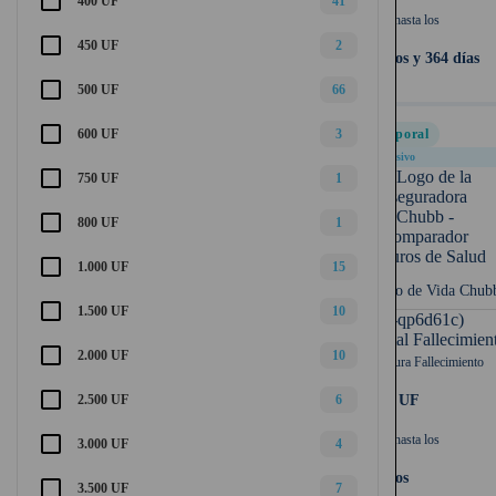
400 UF
41
Cubre hasta los
450 UF
2
64 años y 364 días
500 UF
66
600 UF
3
Temporal
Exclusivo
750 UF
1
800 UF
1
1.000 UF
15
Seguro de Vida Chub
1.500 UF
10
UF (-qp6d61c)
Capital Fallecimien
2.000 UF
10
Cobertura Fallecimiento
2.500 UF
6
2.000 UF
Cubre hasta los
3.000 UF
4
75 años
3.500 UF
7