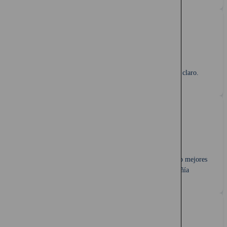
Te acompañamos por siempre, respondemos rápido y claro.
Garantía de mejor precio:
Ofrecemos precios iguales o mejores
que los que encontrarás directamente en la compañía