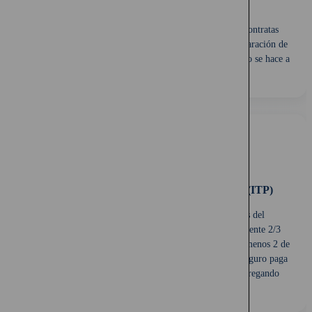
Sin exámenes médicos. 100% online
No necesitas ir a ninguna clínica ni hacer exámenes. Contratas
completamente en línea: solo deberás responder una declaración de
salud. Desde la cotización hasta la firma de la póliza, todo se hace a
través de QuePlan.cl.
Cobertura de Invalidez Total y Permanente (ITP)
Muchos seguros de vida temporal incluyen, además del
fallecimiento, la cobertura de Invalidez Total y Permanente 2/3
(ITP 2/3). Si por una enfermedad o accidente pierdes al menos 2 de
tus 3 capacidades funcionales de forma irreversible, el seguro paga
el capital asegurado como si hubiera fallecimiento, entregando
apoyo económico anticipado a tu familia.