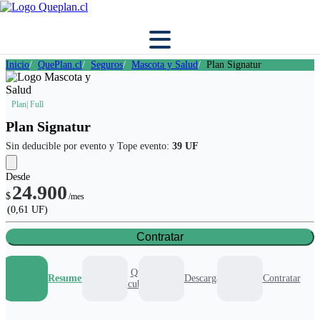
Inicio
QuePlan.cl
Seguros
Mascota y Salud
Plan Signatur
Plan
| Full
Plan Signatur
Sin deducible por evento y Tope evento:
39 UF
Desde
24.900
$
/mes
(0,61 UF)
Contratar
Que
Resumen
Descargables
Contratar
cubre