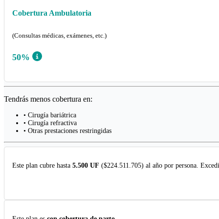
Cobertura Ambulatoria
(Consultas médicas, exámenes, etc.)
50%
Tendrás menos cobertura en:
• Cirugía bariátrica
• Cirugía refractiva
• Otras prestaciones restringidas
Este plan cubre hasta
5.500 UF
($224.511.705) al año por persona. Excedi
Este plan es
con cobertura de parto