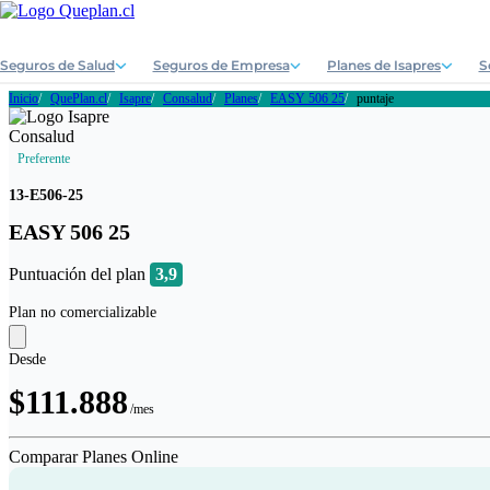
Seguros de Salud
Seguros de Empresa
Planes de Isapres
S
Inicio
QuePlan.cl
Isapre
Consalud
Planes
EASY 506 25
puntaje
Preferente
13-E506-25
EASY 506 25
Puntuación del plan
3,9
Plan no comercializable
Desde
$111.888
/mes
Comparar Planes Online