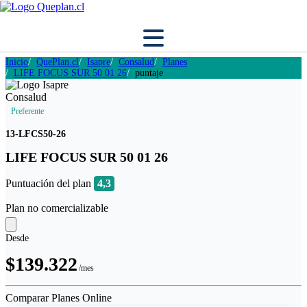
Inicio
QuePlan.cl
Isapre
Consalud
Planes
LIFE FOCUS SUR 50 01 26
puntaje
Preferente
13-LFCS50-26
LIFE FOCUS SUR 50 01 26
Puntuación del plan
4,3
Plan no comercializable
Desde
$139.322
/mes
Comparar Planes Online