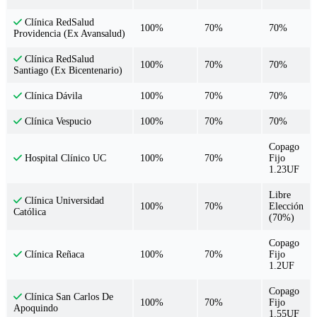
Clínica RedSalud
100%
70%
70%
Providencia (Ex Avansalud)
Clínica RedSalud
100%
70%
70%
Santiago (Ex Bicentenario)
100%
70%
70%
Clínica Dávila
100%
70%
70%
Clínica Vespucio
Copago
100%
70%
Fijo
Hospital Clínico UC
1.23UF
Libre
Clínica Universidad
100%
70%
Elección
Católica
(70%)
Copago
100%
70%
Fijo
Clínica Reñaca
1.2UF
Copago
Clínica San Carlos De
100%
70%
Fijo
Apoquindo
1.55UF