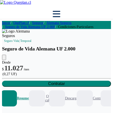
Inicio
QuePlan.cl
Seguros
Alemana Seguros
Seguro de Vida Alemana UF 2.000
Condiciones-Particulares
Seguro Vida
| Temporal
Seguro de Vida Alemana UF 2.000
Desde
11.027
$
/mes
(0,27 UF)
Contratar
Que
Resumen
Descargables
Contratar
cubre