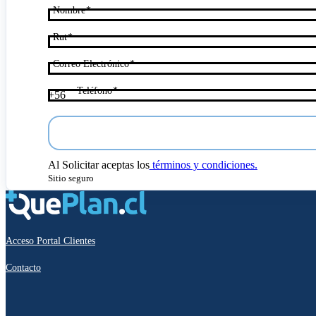
Nombre
Rut
Correo Electrónico
Teléfono
+56
Al
Solicitar
aceptas los
términos y condiciones.
Sitio seguro
Acceso Portal Clientes
Contacto