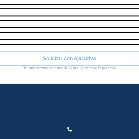
Solicitar con ejecutivo
Te contactaremos en menos de 24 hrs · Confirmación por email