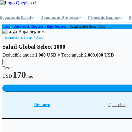
Seguros de Salud
Seguros de Empresa
Planes de Isapres
S
Inicio
QuePlan.cl
Seguros
Bupa Seguros
Salud Global Select 1000
Internacional
| Hosp. + Amb.
Salud Global Select 1000
Deducible anual:
1.000 USD
y Tope anual:
2.000.000 USD
Desde
170
USD
/mes
Resumen
Que cubre