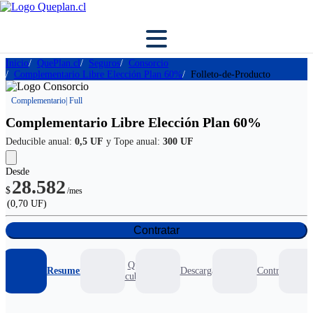
Inicio
QuePlan.cl
Seguros
Consorcio
Complementario Libre Elección Plan 60%
Folleto-de-Producto
Complementario
| Full
Complementario Libre Elección Plan 60%
Deducible anual:
0,5 UF
y Tope anual:
300 UF
Desde
28.582
$
/mes
(0,70 UF)
Contratar
Que
Resumen
Descargables
Contratar
cubre