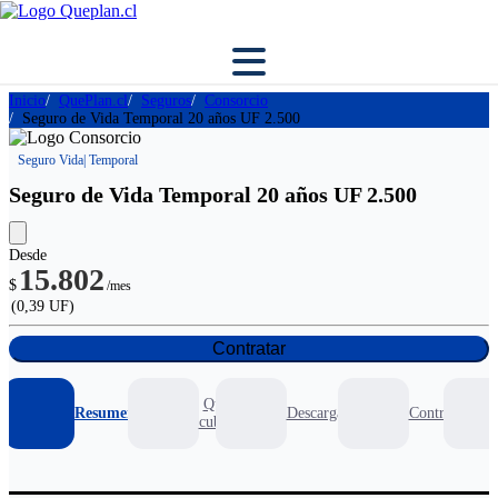
Inicio
QuePlan.cl
Seguros
Consorcio
Seguro de Vida Temporal 20 años UF 2.500
Seguro Vida
| Temporal
Seguro de Vida Temporal 20 años UF 2.500
Desde
15.802
$
/mes
(0,39 UF)
Contratar
Que
Resumen
Descargables
Contratar
cubre