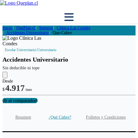
Inicio
QuePlan.cl
Seguros
Clínica Las Condes
Accidentes Universitario
Que-Cubre
Escolar Universitario
| Universitario
Accidentes Universitario
Sin deducible ni tope
Desde
4.917
$
/mes
¡Ir al comparador!
Resumen
¿Qué Cubre?
Folletos y Condiciones