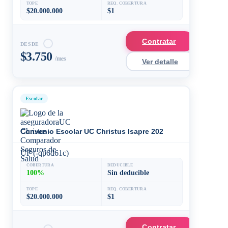
TOPE
REQ. COBERTURA
$20.000.000
$1
Contratar
DESDE
$3.750
/mes
Ver detalle
Escolar
Convenio Escolar UC Christus Isapre 2026 - 2027
UF (-qp6d61c)
COBERTURA
DEDUCIBLE
100%
Sin deducible
TOPE
REQ. COBERTURA
$20.000.000
$1
Contratar