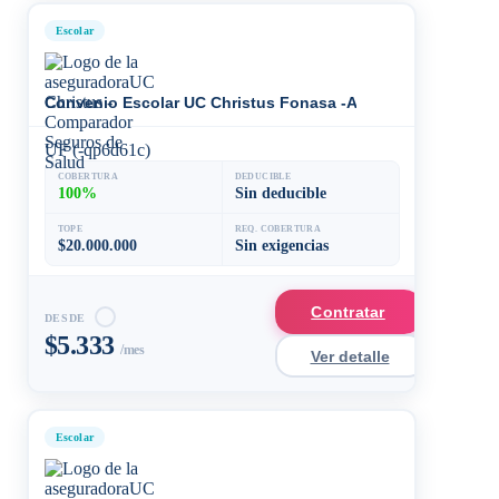
Escolar
Convenio Escolar UC Christus Fonasa -Accidente + Enferm
UF (-qp6d61c)
COBERTURA
DEDUCIBLE
100%
Sin deducible
TOPE
REQ. COBERTURA
$20.000.000
Sin exigencias
Contratar
DESDE
$5.333
/mes
Ver detalle
Escolar