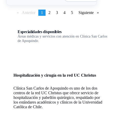
Anterior
page
You're
1
page
2
page
3
page
4
page
5
Siguiente
page
on
page
Especialidades disponibles
Áreas médicas y servicios con atención en Clínica San Carlos
de Apoquindo.
Hospitalización y cirugía en la red UC Christus
Clínica San Carlos de Apoquindo es uno de los dos
centros de la red UC Christus que ofrece servicio de
hospitalización y pabellón quirúrgico, respaldado por
los estándares académicos y clínicos de la Universidad
Católica de Chile.