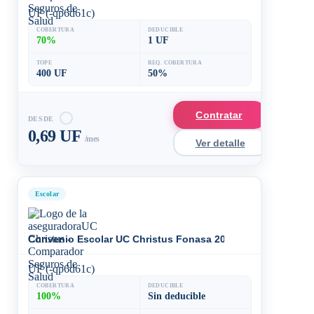
UF (-qp6d61c)
COBERTURA
DEDUCIBLE
70%
1 UF
TOPE
REQ. COBERTURA
400 UF
50%
Contratar
DESDE
0,69 UF
/mes
Ver detalle
Escolar
Convenio Escolar UC Christus Fonasa 2026 - 2027
UF (-qp6d61c)
COBERTURA
DEDUCIBLE
100%
Sin deducible