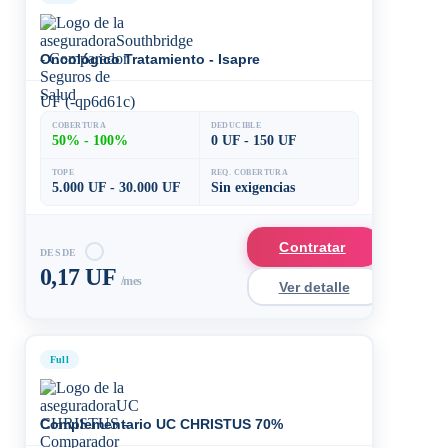
Oncológico Tratamiento - Isapre
UF (-qp6d61c)
COBERTURA
DEDUCIBLE
50% - 100%
0 UF - 150 UF
TOPE
REQ. COBERTURA
5.000 UF - 30.000 UF
Sin exigencias
Contratar
DESDE
0,17 UF
/mes
Ver detalle
Full
Complementario UC CHRISTUS 70%