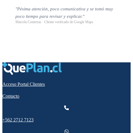
"Pésima atención, poco comunicativa y se tomó muy
poco tiempo para revisar y explicar."
Marcela Contreras · Cliente verificado de Google Maps
Acceso Portal Clientes
Contacto
+562 2712 7123