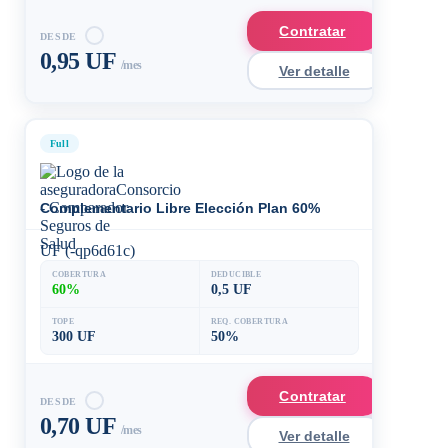
Contratar
DESDE
0,95 UF
/mes
Ver detalle
Full
Complementario Libre Elección Plan 60%
UF (-qp6d61c)
COBERTURA
DEDUCIBLE
60%
0,5 UF
TOPE
REQ. COBERTURA
300 UF
50%
Contratar
DESDE
0,70 UF
/mes
Ver detalle