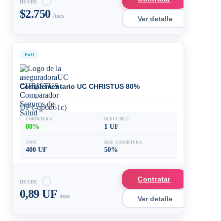
DESDE
$2.750
/mes
Ver detalle
Full
Complementario UC CHRISTUS 80%
UF (-qp6d61c)
COBERTURA
DEDUCIBLE
80%
1 UF
TOPE
REQ. COBERTURA
400 UF
50%
Contratar
DESDE
0,89 UF
/mes
Ver detalle