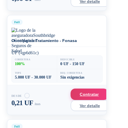
Ver detalle
Full
Oncológico Tratamiento - Fonasa
UF (-qp6d61c)
COBERTURA
DEDUCIBLE
100%
0 UF - 150 UF
TOPE
REQ. COBERTURA
5.000 UF - 30.000 UF
Sin exigencias
Contratar
DESDE
0,21 UF
/mes
Ver detalle
Full