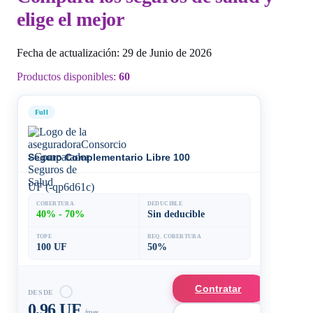
elige el mejor
Fecha de actualización: 29 de Junio de 2026
Productos disponibles:
60
Full
Seguro Complementario Libre 100
UF (-qp6d61c)
COBERTURA
DEDUCIBLE
40% - 70%
Sin deducible
TOPE
REQ. COBERTURA
100 UF
50%
Contratar
DESDE
0,96 UF
/mes