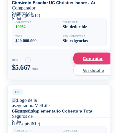
Convenio Escolar UC Christus Isapre - Accidente + Enferm
UF (-qp6d61c)
COBERTURA
DEDUCIBLE
100%
Sin deducible
TOPE
REQ. COBERTURA
$20.000.000
Sin exigencias
Contratar
DESDE
$5.667
/mes
Ver detalle
Full
Seguro Complementario Cobertura Total 60%
UF (-qp6d61c)
COBERTURA
DEDUCIBLE