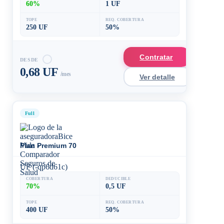
60%
1 UF
TOPE
REQ. COBERTURA
250 UF
50%
Contratar
DESDE
0,68 UF
/mes
Ver detalle
Full
Plan Premium 70
UF (-qp6d61c)
COBERTURA
DEDUCIBLE
70%
0,5 UF
TOPE
REQ. COBERTURA
400 UF
50%