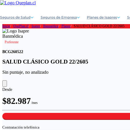
Seguros de Salud
Seguros de Empresa
Planes de Isapres
S
Inicio
QuePlan.cl
Isapre
Banmédica
Planes
SALUD CLÁSICO GOLD 22/2605
Preferente
BCG260522
SALUD CLÁSICO GOLD 22/2605
Sin puntaje, no analizado
Desde
$82.987
/mes
Contratación
telefónica