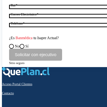
Rut
Correo Electrónico
Teléfono
¿Es
Banmédica
tu Isapre Actual?
No
Sí
Solicitar con ejecutivo
Sitio seguro
Acceso Portal Clientes
Contacto