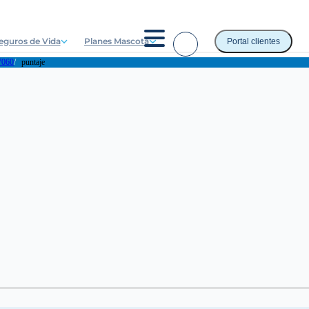
eguros de Vida
Planes Mascota
Portal clientes
060
puntaje