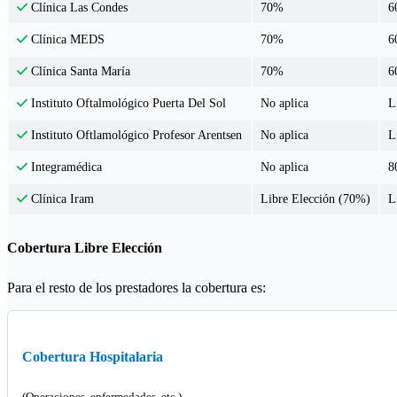
70%
6
Clínica Las Condes
70%
6
Clínica MEDS
70%
6
Clínica Santa María
No aplica
L
Instituto Oftalmológico Puerta Del Sol
No aplica
L
Instituto Oftlamológico Profesor Arentsen
No aplica
8
Integramédica
Libre Elección (70%)
L
Clínica Iram
Cobertura Libre Elección
Para el resto de los prestadores la cobertura es:
Cobertura Hospitalaria
(Operaciones, enfermedades, etc.)