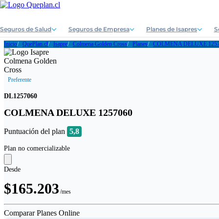
Seguros de Salud
Seguros de Empresa
Planes de Isapres
S
Inicio
QuePlan.cl
Isapre
Colmena Golden Cross
Planes
COLMENA DELUXE 1257
Preferente
DL1257060
COLMENA DELUXE 1257060
Puntuación del plan
5,8
Plan no comercializable
Desde
$165.203
/mes
Comparar Planes Online