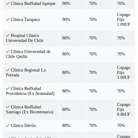
90%
70%
70%
Clínica RedSalud Iquique
Copago
90%
70%
Fijo
Clínica Tarapaca
1.09UF
Hospital Clínico
80%
70%
70%
Universidad De Chile
Clínica Universidad de
80%
70%
70%
Chile Quilín
Copago
Clínica Regional La
80%
70%
Fijo
Portada
1.09UF
Clínica RedSalud
80%
70%
70%
Providencia (Ex Avansalud)
Copago
Clínica RedSalud
80%
70%
Fijo
Santiago (Ex Bicentenario)
0.86UF
80%
70%
70%
Clínica Dávila
Copago