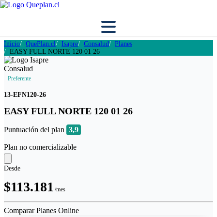
Inicio
QuePlan.cl
Isapre
Consalud
Planes
EASY FULL NORTE 120 01 26
Preferente
13-EFN120-26
EASY FULL NORTE 120 01 26
Puntuación del plan
3,9
Plan no comercializable
Desde
$113.181
/mes
Comparar Planes Online