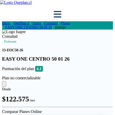
Inicio
QuePlan.cl
Isapre
Consalud
Planes
EASY ONE CENTRO 50 01 26
puntaje
Preferente
13-EOC50-26
EASY ONE CENTRO 50 01 26
Puntuación del plan
4,1
Plan no comercializable
Desde
$122.575
/mes
Comparar Planes Online