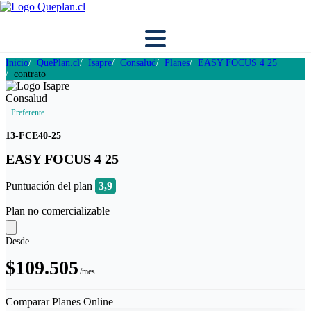
Inicio
QuePlan.cl
Isapre
Consalud
Planes
EASY FOCUS 4 25
contrato
Preferente
13-FCE40-25
EASY FOCUS 4 25
Puntuación del plan
3,9
Plan no comercializable
Desde
$109.505
/mes
Comparar Planes Online