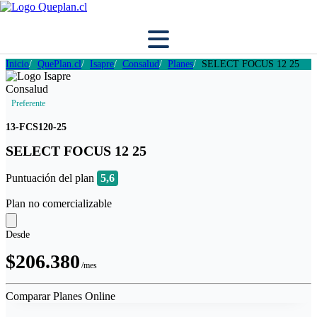
Inicio
QuePlan.cl
Isapre
Consalud
Planes
SELECT FOCUS 12 25
Preferente
13-FCS120-25
SELECT FOCUS 12 25
Puntuación del plan
5,6
Plan no comercializable
Desde
$206.380
/mes
Comparar Planes Online