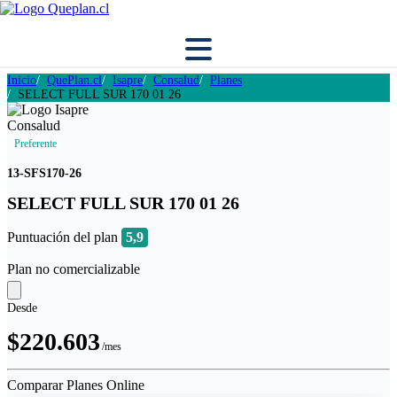
Inicio
QuePlan.cl
Isapre
Consalud
Planes
SELECT FULL SUR 170 01 26
Preferente
13-SFS170-26
SELECT FULL SUR 170 01 26
Puntuación del plan
5,9
Plan no comercializable
Desde
$220.603
/mes
Comparar Planes Online