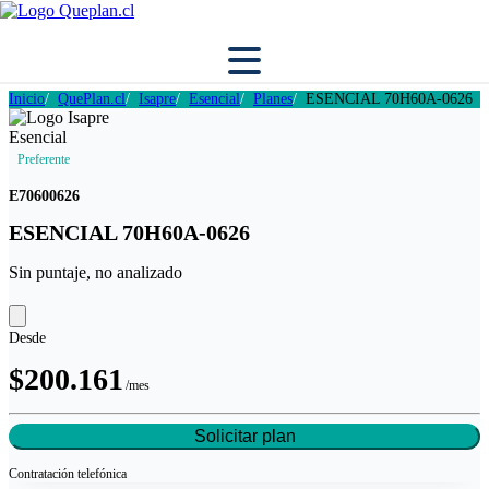
Inicio
QuePlan.cl
Isapre
Esencial
Planes
ESENCIAL 70H60A-0626
Preferente
E70600626
ESENCIAL 70H60A-0626
Sin puntaje, no analizado
Desde
$200.161
/mes
Solicitar plan
Contratación
telefónica