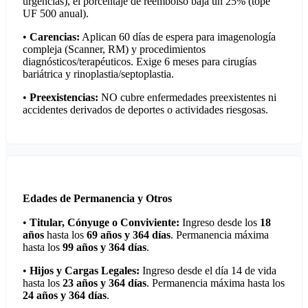
urgencias), el porcentaje de reembolso baja un 25% (tope
UF 500 anual).
•
Carencias:
Aplican 60 días de espera para imagenología
compleja (Scanner, RM) y procedimientos
diagnósticos/terapéuticos. Exige 6 meses para cirugías
bariátrica y rinoplastia/septoplastia.
•
Preexistencias:
NO cubre enfermedades preexistentes ni
accidentes derivados de deportes o actividades riesgosas.
Edades de Permanencia y Otros
•
Titular, Cónyuge o Conviviente:
Ingreso desde los
18
años
hasta los
69 años y 364 días
. Permanencia máxima
hasta los
99 años y 364 días
.
•
Hijos y Cargas Legales:
Ingreso desde el día 14 de vida
hasta los
23 años y 364 días
. Permanencia máxima hasta los
24 años y 364 días
.