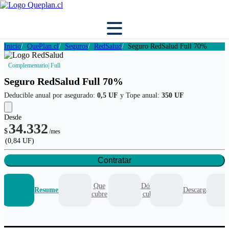
Inicio
QuePlan.cl
Seguros
RedSalud
Seguro RedSalud Full 70%
Complementario
| Full
Seguro RedSalud Full 70%
Deducible anual por asegurado:
0,5 UF
y Tope anual:
350 UF
Desde
34.332
$
/mes
(0,84 UF)
Contratar
Que
Dónde
Resumen
Descargables
cubre
cubre