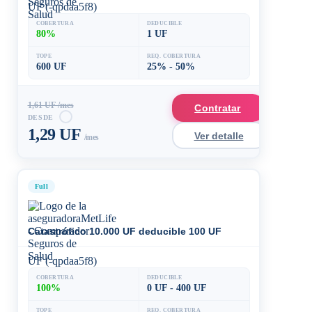
UF (-qpdaa5f8)
COBERTURA
DEDUCIBLE
80%
1 UF
TOPE
REQ. COBERTURA
600 UF
25% - 50%
1,61 UF /mes
Contratar
DESDE
1,29 UF
Ver detalle
/mes
Full
Catastrófico 10.000 UF deducible 100 UF
UF (-qpdaa5f8)
COBERTURA
DEDUCIBLE
100%
0 UF - 400 UF
TOPE
REQ. COBERTURA