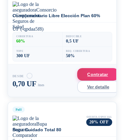
Complementario Libre Elección Plan 60%
UF (-qpdaa5f8)
COBERTURA
DEDUCIBLE
60%
0,5 UF
TOPE
REQ. COBERTURA
300 UF
50%
Contratar
DESDE
0,70 UF
/mes
Ver detalle
Full
OFERTA ESPECIAL
20% OFF
Bupa Cuidado Total 80