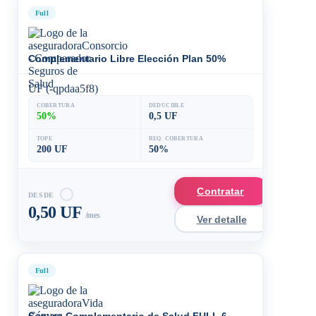
Full
Complementario Libre Elección Plan 50%
UF (-qpdaa5f8)
COBERTURA
DEDUCIBLE
50%
0,5 UF
TOPE
REQ. COBERTURA
200 UF
50%
Contratar
DESDE
0,50 UF
/mes
Ver detalle
Full