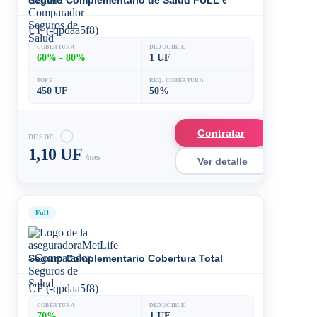
Seguro Complementario de Salud FULL 60%
UF (-qpdaa5f8)
COBERTURA
DEDUCIBLE
60% - 80%
1 UF
TOPE
REQ. COBERTURA
450 UF
50%
Contratar
DESDE
1,10 UF
/mes
Ver detalle
Full
Seguro Complementario Cobertura Total 70%
UF (-qpdaa5f8)
COBERTURA
DEDUCIBLE
70%
1 UF