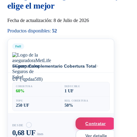
elige el mejor
Fecha de actualización: 8 de Julio de 2026
Productos disponibles:
52
Full
Seguro Complementario Cobertura Total 60%
UF (-qpdaa5f8)
COBERTURA
DEDUCIBLE
60%
1 UF
TOPE
REQ. COBERTURA
250 UF
50%
Contratar
DESDE
0,68 UF
/mes
Ver detalle