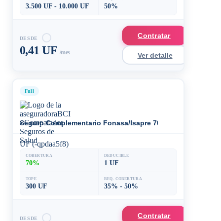
3.500 UF - 10.000 UF
50%
Contratar
DESDE
0,41 UF
/mes
Ver detalle
Full
Seguro Complementario Fonasa/Isapre 70
UF (-qpdaa5f8)
COBERTURA
DEDUCIBLE
70%
1 UF
TOPE
REQ. COBERTURA
300 UF
35% - 50%
Contratar
DESDE