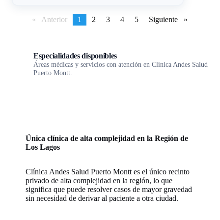
Anterior
page
You're
1
page
2
page
3
page
4
page
5
Siguiente
page
on
page
Especialidades disponibles
Áreas médicas y servicios con atención en Clínica Andes Salud
Puerto Montt.
Única clínica de alta complejidad en la Región de
Los Lagos
Clínica Andes Salud Puerto Montt es el único recinto
privado de alta complejidad en la región, lo que
significa que puede resolver casos de mayor gravedad
sin necesidad de derivar al paciente a otra ciudad.