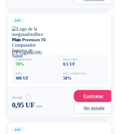
Full
Plan Premium 70
UF (-qpdaa5f8)
COBERTURA
DEDUCIBLE
70%
0,5 UF
TOPE
REQ. COBERTURA
400 UF
50%
Contratar
DESDE
0,95 UF
/mes
Ver detalle
Full