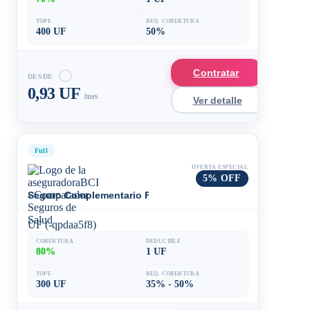
TOPE
REQ. COBERTURA
400 UF
50%
Contratar
DESDE
0,93 UF
/mes
Ver detalle
Full
OFERTA ESPECIAL
5% OFF
Seguro Complementario Fonasa/Isapre 80
UF (-qpdaa5f8)
COBERTURA
DEDUCIBLE
80%
1 UF
TOPE
REQ. COBERTURA
300 UF
35% - 50%