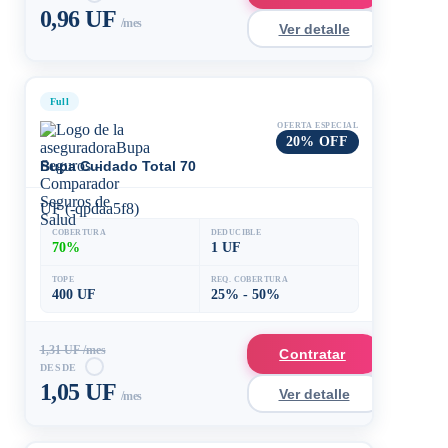
0,96 UF
/mes
Ver detalle
Full
OFERTA ESPECIAL
20% OFF
Bupa Cuidado Total 70
UF (-qpdaa5f8)
COBERTURA
DEDUCIBLE
70%
1 UF
TOPE
REQ. COBERTURA
400 UF
25% - 50%
1,31 UF /mes
Contratar
DESDE
1,05 UF
Ver detalle
/mes