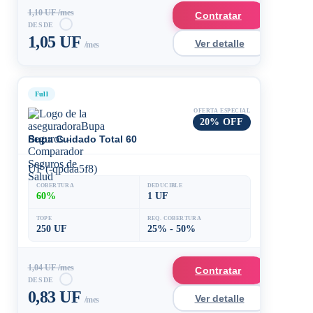
1,10 UF /mes
Contratar
DESDE
1,05 UF
Ver detalle
/mes
Full
OFERTA ESPECIAL
20% OFF
Bupa Cuidado Total 60
UF (-qpdaa5f8)
COBERTURA
DEDUCIBLE
60%
1 UF
TOPE
REQ. COBERTURA
250 UF
25% - 50%
1,04 UF /mes
Contratar
DESDE
0,83 UF
Ver detalle
/mes