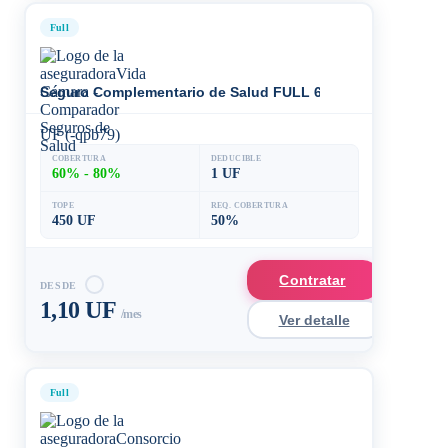
Full
Seguro Complementario de Salud FULL 60%
UF (-qpb79)
COBERTURA
DEDUCIBLE
60% - 80%
1 UF
TOPE
REQ. COBERTURA
450 UF
50%
Contratar
DESDE
1,10 UF
/mes
Ver detalle
Full