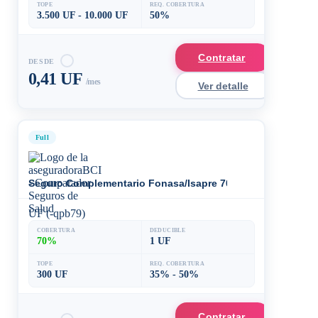
TOPE
REQ. COBERTURA
3.500 UF - 10.000 UF
50%
Contratar
DESDE
0,41 UF
/mes
Ver detalle
Full
Seguro Complementario Fonasa/Isapre 70
UF (-qpb79)
COBERTURA
DEDUCIBLE
70%
1 UF
TOPE
REQ. COBERTURA
300 UF
35% - 50%
Contratar