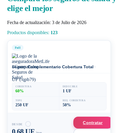
elige el mejor
Fecha de actualización: 3 de Julio de 2026
Productos disponibles:
123
Full
Seguro Complementario Cobertura Total 60%
UF (-qpb79)
COBERTURA
DEDUCIBLE
60%
1 UF
TOPE
REQ. COBERTURA
250 UF
50%
Contratar
DESDE
0,68 UF
/mes