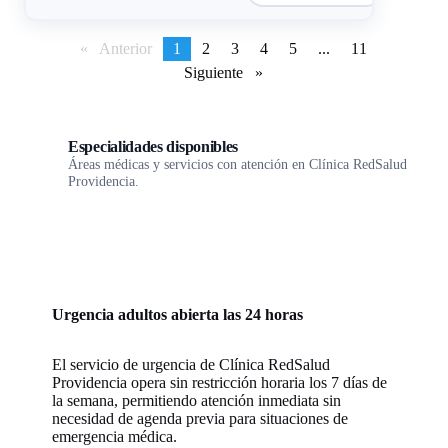
Anterior
page
You're
1
page
2
page
3
page
4
page
5
page
...
page
11
on
Siguiente
page
page
Especialidades disponibles
Áreas médicas y servicios con atención en Clínica RedSalud
Providencia.
Urgencia adultos abierta las 24 horas
El servicio de urgencia de Clínica RedSalud
Providencia opera sin restricción horaria los 7 días de
la semana, permitiendo atención inmediata sin
necesidad de agenda previa para situaciones de
emergencia médica.