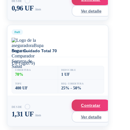
DESDE
0,96 UF
/mes
Ver detalle
Full
Bupa Cuidado Total 70
UF (-qpb79)
COBERTURA
DEDUCIBLE
70%
1 UF
TOPE
REQ. COBERTURA
400 UF
25% - 50%
Contratar
DESDE
1,31 UF
/mes
Ver detalle