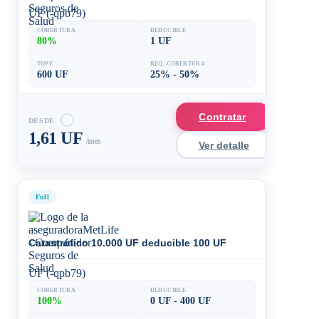
UF (-qpb79)
COBERTURA
DEDUCIBLE
80%
1 UF
TOPE
REQ. COBERTURA
600 UF
25% - 50%
Contratar
DESDE
1,61 UF
/mes
Ver detalle
Full
Catastrófico 10.000 UF deducible 100 UF
UF (-qpb79)
COBERTURA
DEDUCIBLE
100%
0 UF - 400 UF