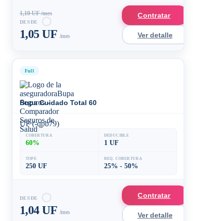
1,10 UF /mes
Contratar
DESDE
1,05 UF
Ver detalle
/mes
Full
Bupa Cuidado Total 60
UF (-qpb79)
COBERTURA
DEDUCIBLE
60%
1 UF
TOPE
REQ. COBERTURA
250 UF
25% - 50%
Contratar
DESDE
1,04 UF
/mes
Ver detalle