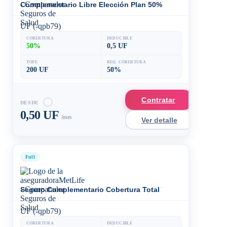
Complementario Libre Elección Plan 50%
UF (-qpb79)
COBERTURA
DEDUCIBLE
50%
0,5 UF
TOPE
REQ. COBERTURA
200 UF
50%
Contratar
DESDE
0,50 UF
/mes
Ver detalle
Full
Seguro Complementario Cobertura Total 70%
UF (-qpb79)
COBERTURA
DEDUCIBLE