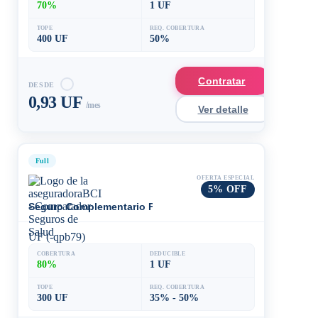
70%
1 UF
TOPE
REQ. COBERTURA
400 UF
50%
Contratar
DESDE
0,93 UF
/mes
Ver detalle
Full
OFERTA ESPECIAL
5% OFF
Seguro Complementario Fonasa/Isapre 80
UF (-qpb79)
COBERTURA
DEDUCIBLE
80%
1 UF
TOPE
REQ. COBERTURA
300 UF
35% - 50%