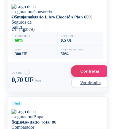
Complementario Libre Elección Plan 60%
UF (-qpb79)
COBERTURA
DEDUCIBLE
60%
0,5 UF
TOPE
REQ. COBERTURA
300 UF
50%
Contratar
DESDE
0,70 UF
/mes
Ver detalle
Full
Bupa Cuidado Total 80