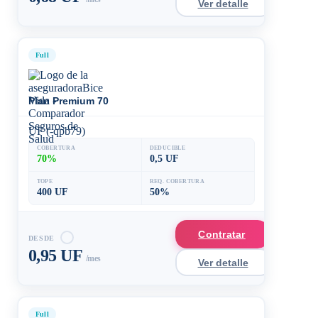
Ver detalle
Full
Plan Premium 70
UF (-qpb79)
COBERTURA
DEDUCIBLE
70%
0,5 UF
TOPE
REQ. COBERTURA
400 UF
50%
Contratar
DESDE
0,95 UF
/mes
Ver detalle
Full