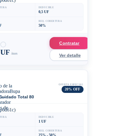
p6d61c)
TURA
DEDUCIBLE
0,5 UF
REQ. COBERTURA
F
50%
Contratar
5 UF
/mes
Ver detalle
OFERTA ESPECIAL
20% OFF
Cuidado Total 80
p6d61c)
TURA
DEDUCIBLE
1 UF
REQ. COBERTURA
F
25% - 50%