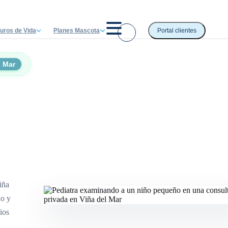
uros de Vida
Planes Mascota
Portal clientes
l Mar
iña
ño y
ios