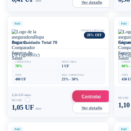
/mes
Ver detalle
Full
Full
OFERTA ESPECIAL
20% OFF
Bupa Cuidado Total 70
Segur
UF (-qp6d61c)
UF (-q
COBERTURA
DEDUCIBLE
COBER
70%
1 UF
60% -
TOPE
REQ. COBERTURA
TOPE
400 UF
25% - 50%
450 U
1,31 UF /mes
Contratar
DESDE
DESDE
1,1
1,05 UF
Ver detalle
/mes
Full
Full