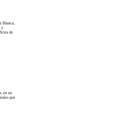
z Blanca,
 y
ficios de
r, en un
araíso que