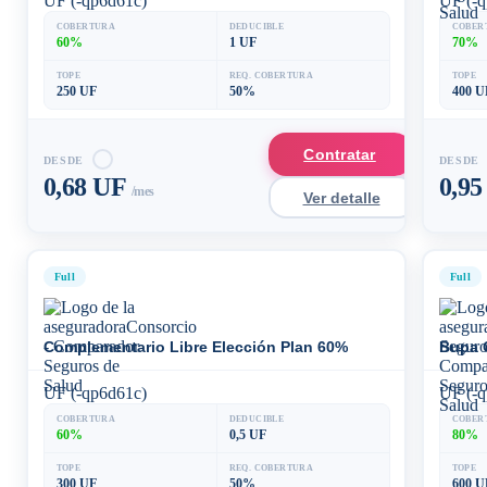
UF (-qp6d61c)
UF (-q
COBERTURA
DEDUCIBLE
COBER
60%
1 UF
70%
TOPE
REQ. COBERTURA
TOPE
250 UF
50%
400 U
Contratar
DESDE
DESDE
0,68 UF
0,9
/mes
Ver detalle
Full
Full
Complementario Libre Elección Plan 60%
Bupa 
UF (-qp6d61c)
UF (-q
COBERTURA
DEDUCIBLE
COBER
60%
0,5 UF
80%
TOPE
REQ. COBERTURA
TOPE
300 UF
50%
600 U