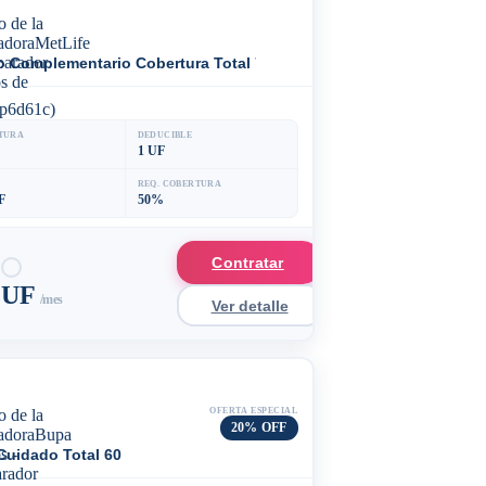
o Complementario Cobertura Total 70%
p6d61c)
TURA
DEDUCIBLE
1 UF
REQ. COBERTURA
F
50%
Contratar
3 UF
/mes
Ver detalle
OFERTA ESPECIAL
20% OFF
Cuidado Total 60