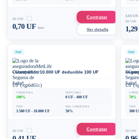
1,61 UF 
Contratar
DESDE
DESDE
0,70 UF
1,2
/mes
Ver detalle
Full
Full
Catastrófico 10.000 UF deducible 100 UF
Segur
UF (-qp6d61c)
UF (-q
COBERTURA
DEDUCIBLE
COBER
100%
0 UF - 400 UF
70%
TOPE
REQ. COBERTURA
TOPE
3.500 UF - 10.000 UF
50%
300 U
Contratar
DESDE
DESDE
0,41 UF
0,9