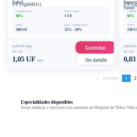
UF (-qp6d61c)
UF (-q
COBERTURA
DEDUCIBLE
COBER
80%
1 UF
60%
TOPE
REQ. COBERTURA
TOPE
300 UF
35% - 50%
250 U
1,10 UF /mes
1,04 UF 
Contratar
DESDE
DESDE
1,05 UF
0,8
Ver detalle
/mes
Anterior
page
You'r
1
p
2
on
page
Especialidades disponibles
Áreas médicas y servicios con atención en Hospital de Niños Viña 