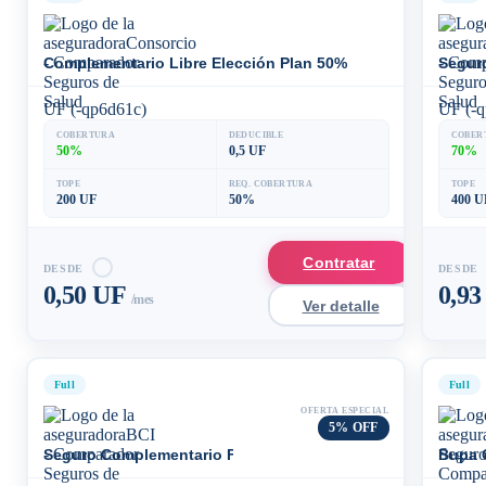
Complementario Libre Elección Plan 50%
Segur
UF (-qp6d61c)
UF (-q
COBERTURA
DEDUCIBLE
COBER
50%
0,5 UF
70%
TOPE
REQ. COBERTURA
TOPE
200 UF
50%
400 U
Contratar
DESDE
DESDE
0,50 UF
0,9
/mes
Ver detalle
Full
Full
OFERTA ESPECIAL
5% OFF
Seguro Complementario Fonasa/Isapre 80
Bupa 