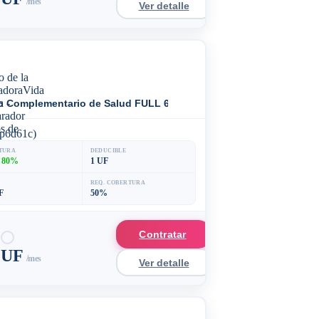
/mes
Ver detalle
o Complementario de Salud FULL 60%
p6d61c)
TURA
DEDUCIBLE
 80%
1 UF
REQ. COBERTURA
F
50%
Contratar
0 UF
/mes
Ver detalle