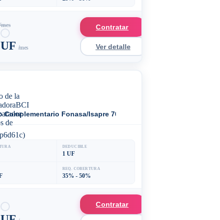
/mes
Contratar
9 UF
Ver detalle
/mes
o Complementario Fonasa/Isapre 70
p6d61c)
TURA
DEDUCIBLE
1 UF
REQ. COBERTURA
F
35% - 50%
Contratar
6 UF