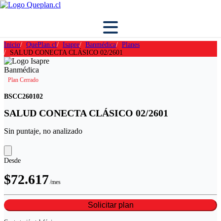
Inicio
QuePlan.cl
Isapre
Banmédica
Planes
SALUD CONECTA CLÁSICO 02/2601
Plan Cerrado
BSCC260102
SALUD CONECTA CLÁSICO 02/2601
Sin puntaje, no analizado
Desde
$72.617
/mes
Solicitar plan