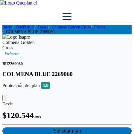
Inicio
QuePlan.cl
Isapre
Colmena Golden Cross
Planes
COLMENA BLUE 2269060
Preferente
BU2269060
COLMENA BLUE 2269060
Puntuación del plan
4,9
Desde
$120.544
/mes
Solicitar plan