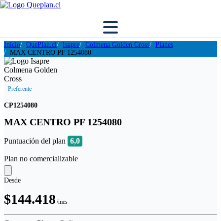
Inicio
QuePlan.cl
Isapre
Colmena Golden Cross
Planes
MAX CENTRO PF 1254080
Preferente
CP1254080
MAX CENTRO PF 1254080
Puntuación del plan
6,0
Plan no comercializable
Desde
$144.418
/mes