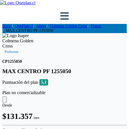
Inicio
QuePlan.cl
Isapre
Colmena Golden Cross
Planes
MAX CENTRO PF 1255050
Preferente
CP1255050
MAX CENTRO PF 1255050
Puntuación del plan
5,1
Plan no comercializable
Desde
$131.357
/mes