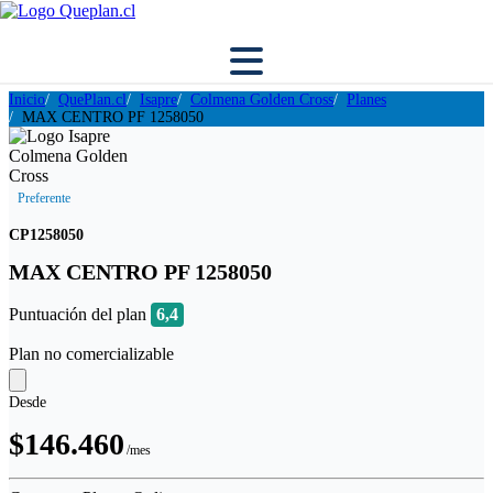
Inicio
QuePlan.cl
Isapre
Colmena Golden Cross
Planes
MAX CENTRO PF 1258050
Preferente
CP1258050
MAX CENTRO PF 1258050
Puntuación del plan
6,4
Plan no comercializable
Desde
$146.460
/mes