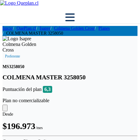
Inicio
QuePlan.cl
Isapre
Colmena Golden Cross
Planes
COLMENA MASTER 3258050
Preferente
MS3258050
COLMENA MASTER 3258050
Puntuación del plan
6,3
Plan no comercializable
Desde
$196.973
/mes