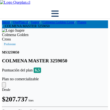
Inicio
QuePlan.cl
Isapre
Colmena Golden Cross
Planes
COLMENA MASTER 3259050
Preferente
MS3259050
COLMENA MASTER 3259050
Puntuación del plan
6,5
Plan no comercializable
Desde
$207.737
/mes