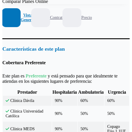
Comparar Planes Online
Vista
Contrato
Precio
General
Características de este plan
Cobertura Preferente
Este plan es
Preferente
y está pensado para que idealmente te
atiendas en los siguientes lugares de preferencia:
Prestador
Hospitalaria
Ambulatoria
Urgencia
90%
60%
60%
Clínica Dávila
Clínica Universidad
90%
50%
50%
Católica
Copago
90%
50%
Clínica MEDS
Fijo 1.1UF