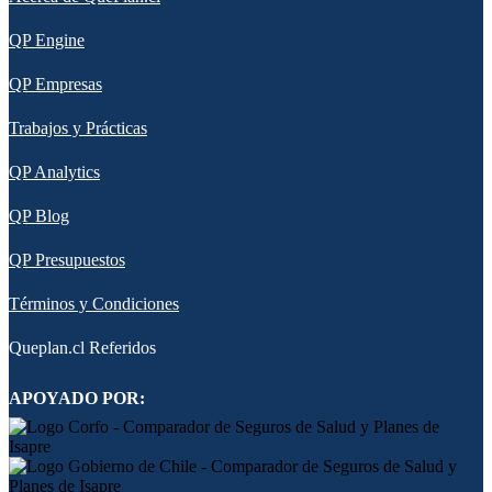
QP Engine
QP Empresas
Trabajos y Prácticas
QP Analytics
QP Blog
QP Presupuestos
Términos y Condiciones
Queplan.cl Referidos
APOYADO POR: