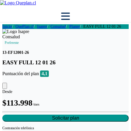
Inicio
QuePlan.cl
Isapre
Consalud
Planes
EASY FULL 12 01 26
Preferente
13-EF12001-26
EASY FULL 12 01 26
Puntuación del plan
4,1
Desde
$113.998
/mes
Solicitar plan
Contratación
telefónica