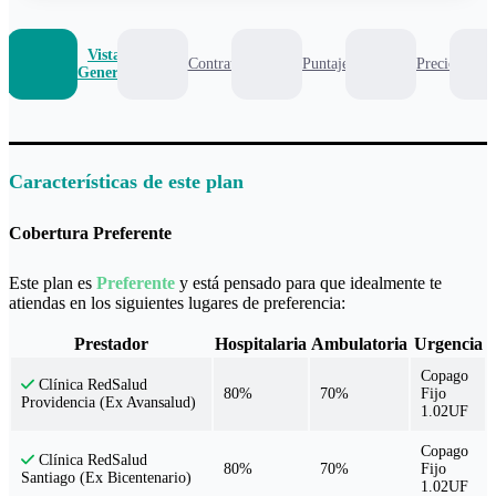
Vista
Contrato
Puntaje
Precio
General
Características de este plan
Cobertura Preferente
Este plan es
Preferente
y está pensado para que idealmente te
atiendas en los siguientes lugares de preferencia:
Prestador
Hospitalaria
Ambulatoria
Urgencia
Copago
Clínica RedSalud
80%
70%
Fijo
Providencia (Ex Avansalud)
1.02UF
Copago
Clínica RedSalud
80%
70%
Fijo
Santiago (Ex Bicentenario)
1.02UF