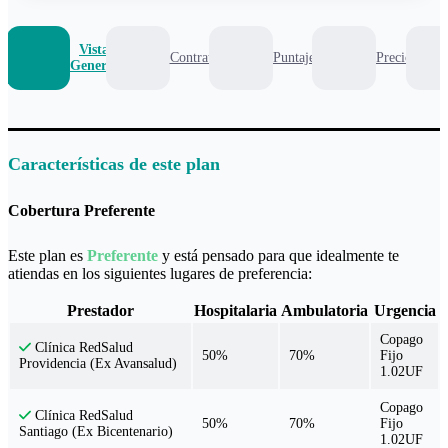
Vista
Contrato
Puntaje
Precio
General
Características de este plan
Cobertura Preferente
Este plan es
Preferente
y está pensado para que idealmente te
atiendas en los siguientes lugares de preferencia:
Prestador
Hospitalaria
Ambulatoria
Urgencia
Copago
Clínica RedSalud
50%
70%
Fijo
Providencia (Ex Avansalud)
1.02UF
Copago
Clínica RedSalud
50%
70%
Fijo
Santiago (Ex Bicentenario)
1.02UF