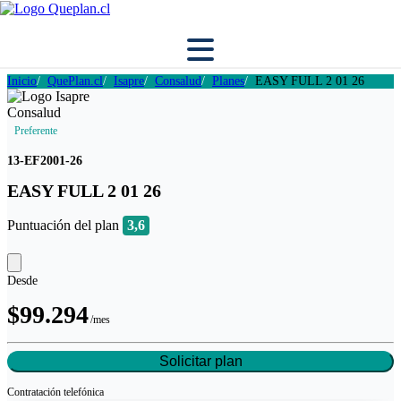
Inicio
QuePlan.cl
Isapre
Consalud
Planes
EASY FULL 2 01 26
Preferente
13-EF2001-26
EASY FULL 2 01 26
Puntuación del plan
3,6
Desde
$99.294
/mes
Solicitar plan
Contratación
telefónica