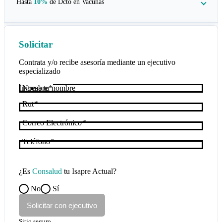
Hasta
10%
de Dcto en
Vacunas
Solicitar
Contrata y/o recibe asesoría mediante un ejecutivo
especializado
Nombre
Rut
Correo Electrónico
Teléfono
¿Es
Consalud
tu Isapre Actual?
No
Sí
Solicitar con ejecutivo
Sitio seguro