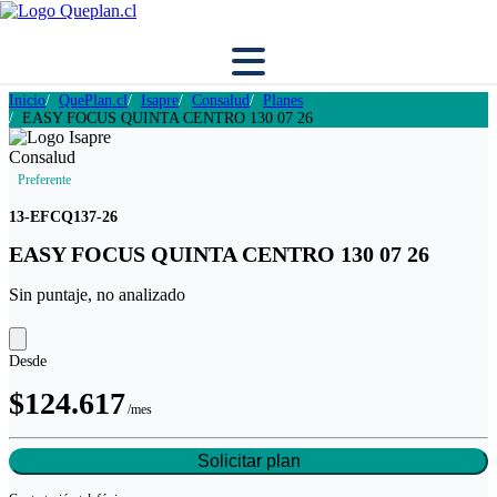
Inicio
QuePlan.cl
Isapre
Consalud
Planes
EASY FOCUS QUINTA CENTRO 130 07 26
Preferente
13-EFCQ137-26
EASY FOCUS QUINTA CENTRO 130 07 26
Sin puntaje, no analizado
Desde
$124.617
/mes
Solicitar plan