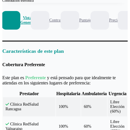
Contratación
telefónica
Vista
Contrato
Puntaje
Precio
General
Características de este plan
Cobertura Preferente
Este plan es
Preferente
y está pensado para que idealmente te
atiendas en los siguientes lugares de preferencia:
Prestador
Hospitalaria
Ambulatoria
Urgencia
Libre
Clínica RedSalud
100%
60%
Elección
Rancagua
(60%)
Libre
Clínica RedSalud
100%
60%
Elección
Valparaiso