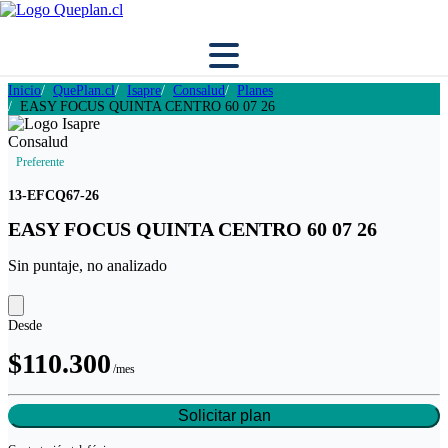
Inicio
QuePlan.cl
Isapre
Consalud
Planes
EASY FOCUS QUINTA CENTRO 60 07 26
Preferente
13-EFCQ67-26
EASY FOCUS QUINTA CENTRO 60 07 26
Sin puntaje, no analizado
Desde
$110.300
/mes
Solicitar plan