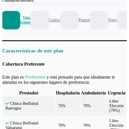
Contratación
telefónica
Vista
Contrato
Puntaje
Precio
General
Características de este plan
Cobertura Preferente
Este plan es
Preferente
y está pensado para que idealmente te
atiendas en los siguientes lugares de preferencia:
Prestador
Hospitalaria
Ambulatoria
Urgencia
Libre
Clínica RedSalud
70%
70%
Elección
Rancagua
(70%)
Libre
Clínica RedSalud
70%
70%
Elección
Valparaiso