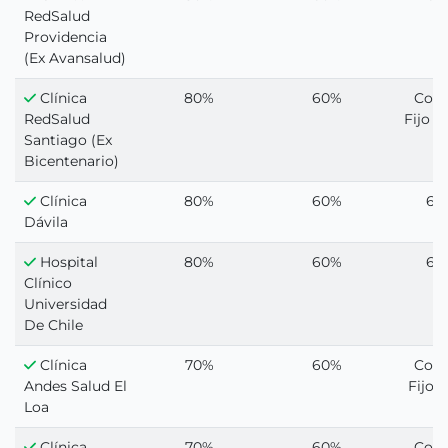
RedSalud
Providencia
(Ex Avansalud)
Clínica
80%
60%
Cop
RedSalud
Fijo 1
Santiago (Ex
Bicentenario)
Clínica
80%
60%
60
Dávila
Hospital
80%
60%
60
Clínico
Universidad
De Chile
Clínica
70%
60%
Cop
Andes Salud El
Fijo 1
Loa
Clínica
70%
60%
Cop