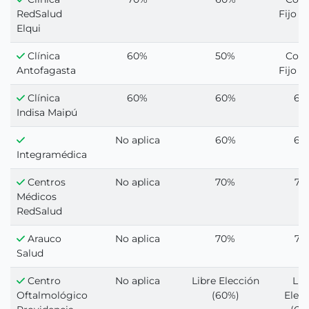
RedSalud
Fijo 1
Elqui
Clínica
60%
50%
Cop
Antofagasta
Fijo 1
Clínica
60%
60%
60
Indisa Maipú
No aplica
60%
60
Integramédica
Centros
No aplica
70%
70
Médicos
RedSalud
Arauco
No aplica
70%
70
Salud
Centro
No aplica
Libre Elección
Lib
Oftalmológico
(60%)
Elec