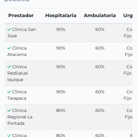
Prestador
Hospitalaria
Ambulatoria
Urge
Clínica San
90%
60%
Cop
José
Fijo 1
Clínica
90%
60%
Cop
Atacama
Fijo 1
Clínica
90%
60%
Cop
RedSalud
Fijo 1
Iquique
Clínica
90%
60%
Cop
Tarapaca
Fijo 1
Clínica
80%
60%
Cop
Regional La
Fijo 1
Portada
Clínica
80%
60%
60