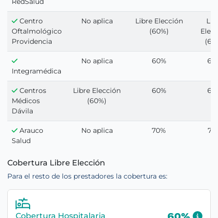
RedSalud
Centro
No aplica
Libre Elección
Lib
Oftalmológico
(60%)
Elec
Providencia
(60
No aplica
60%
60
Integramédica
Centros
Libre Elección
60%
60
Médicos
(60%)
Dávila
Arauco
No aplica
70%
70
Salud
Cobertura Libre Elección
Para el resto de los prestadores la cobertura es:
Cobertura Hospitalaria
60%