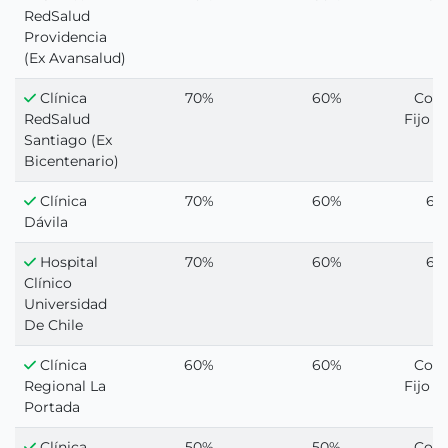
RedSalud
Providencia
(Ex Avansalud)
Clínica
70%
60%
Cop
RedSalud
Fijo 1
Santiago (Ex
Bicentenario)
Clínica
70%
60%
60
Dávila
Hospital
70%
60%
60
Clínico
Universidad
De Chile
Clínica
60%
60%
Cop
Regional La
Fijo 1
Portada
Clínica
50%
50%
Cop