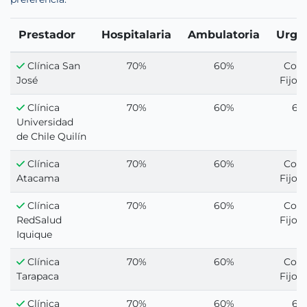
Prestador
Hospitalaria
Ambulatoria
Urge
Clínica San
70%
60%
Cop
José
Fijo 1
Clínica
70%
60%
60
Universidad
de Chile Quilín
Clínica
70%
60%
Cop
Atacama
Fijo 1
Clínica
70%
60%
Cop
RedSalud
Fijo 1
Iquique
Clínica
70%
60%
Cop
Tarapaca
Fijo 1
Clínica
70%
60%
60