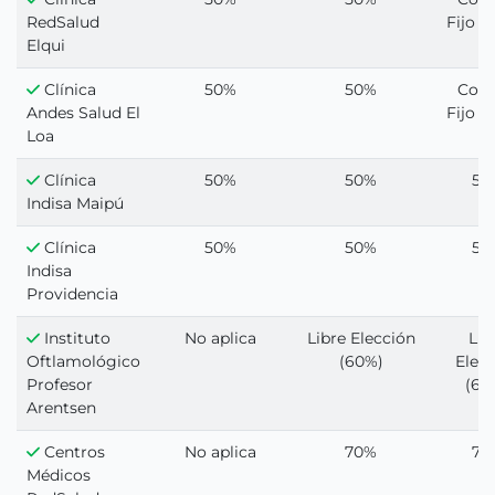
RedSalud
Fijo 1
Elqui
Clínica
50%
50%
Cop
Andes Salud El
Fijo 1
Loa
Clínica
50%
50%
50
Indisa Maipú
Clínica
50%
50%
50
Indisa
Providencia
Instituto
No aplica
Libre Elección
Lib
Oftlamológico
(60%)
Elec
Profesor
(60
Arentsen
Centros
No aplica
70%
70
Médicos