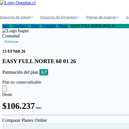
Seguros de Salud
Seguros de Empresa
Planes de Isapres
S
Inicio
QuePlan.cl
Isapre
Consalud
Planes
EASY FULL NORTE 60 01 26
Preferente
13-EFN60-26
EASY FULL NORTE 60 01 26
Puntuación del plan
3,7
Plan no comercializable
Desde
$106.237
/mes
Comparar Planes Online