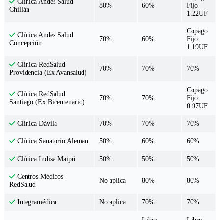
Clínica Andes Salud
80%
60%
Fijo
Chillán
1.22UF
Copago
Clínica Andes Salud
70%
60%
Fijo
Concepción
1.19UF
Clínica RedSalud
70%
70%
70%
Providencia (Ex Avansalud)
Copago
Clínica RedSalud
70%
70%
Fijo
Santiago (Ex Bicentenario)
0.97UF
70%
70%
70%
Clínica Dávila
50%
60%
60%
Clínica Sanatorio Aleman
50%
50%
50%
Clínica Indisa Maipú
Centros Médicos
No aplica
80%
80%
RedSalud
No aplica
70%
70%
Integramédica
Libre
Libre