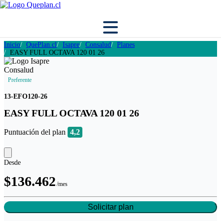
Inicio
QuePlan.cl
Isapre
Consalud
Planes
EASY FULL OCTAVA 120 01 26
Preferente
13-EFO120-26
EASY FULL OCTAVA 120 01 26
Puntuación del plan
4,2
Desde
$136.462
/mes
Solicitar plan