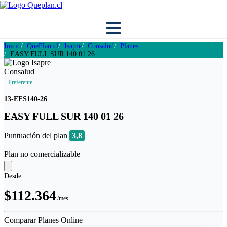
Inicio
QuePlan.cl
Isapre
Consalud
Planes
EASY FULL SUR 140 01 26
Preferente
13-EFS140-26
EASY FULL SUR 140 01 26
Puntuación del plan
3,8
Plan no comercializable
Desde
$112.364
/mes
Comparar Planes Online