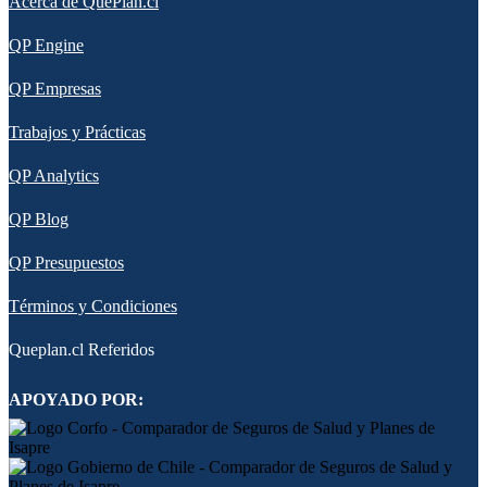
Acerca de QuePlan.cl
QP Engine
QP Empresas
Trabajos y Prácticas
QP Analytics
QP Blog
QP Presupuestos
Términos y Condiciones
Queplan.cl Referidos
APOYADO POR: