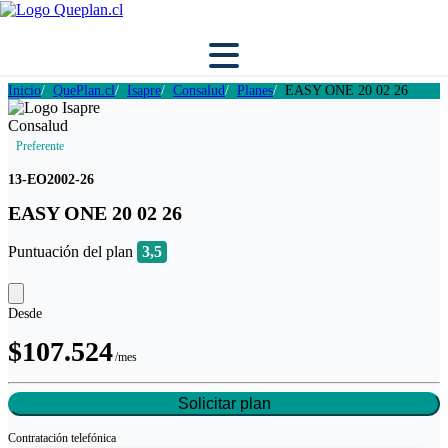
Inicio
QuePlan.cl
Isapre
Consalud
Planes
EASY ONE 20 02 26
Preferente
13-EO2002-26
EASY ONE 20 02 26
Puntuación del plan
3,5
Desde
$107.524
/mes
Solicitar plan
Contratación
telefónica