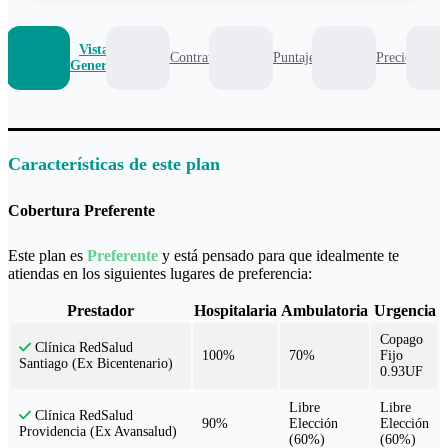
Vista
Contrato
Puntaje
Precio
General
Características de este plan
Cobertura Preferente
Este plan es
Preferente
y está pensado para que idealmente te
atiendas en los siguientes lugares de preferencia:
Prestador
Hospitalaria
Ambulatoria
Urgencia
Copago
Clínica RedSalud
100%
70%
Fijo
Santiago (Ex Bicentenario)
0.93UF
Libre
Libre
Clínica RedSalud
90%
Elección
Elección
Providencia (Ex Avansalud)
(60%)
(60%)