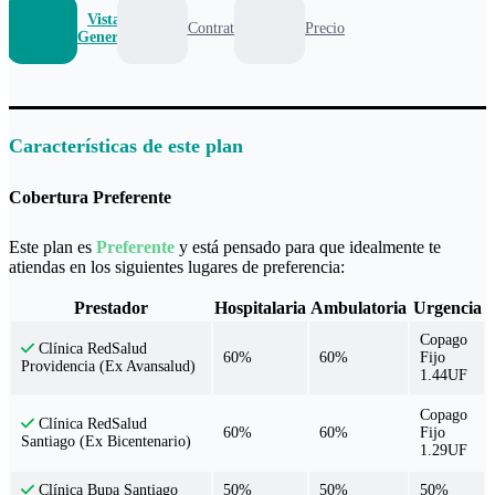
Vista
Contrato
Precio
General
Características de este plan
Cobertura Preferente
Este plan es
Preferente
y está pensado para que idealmente te
atiendas en los siguientes lugares de preferencia:
Prestador
Hospitalaria
Ambulatoria
Urgencia
Copago
Clínica RedSalud
60%
60%
Fijo
Providencia (Ex Avansalud)
1.44UF
Copago
Clínica RedSalud
60%
60%
Fijo
Santiago (Ex Bicentenario)
1.29UF
50%
50%
50%
Clínica Bupa Santiago