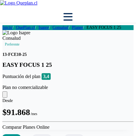
Inicio
QuePlan.cl
Isapre
Consalud
Planes
EASY FOCUS 1 25
Preferente
13-FCE10-25
EASY FOCUS 1 25
Puntuación del plan
3,4
Plan no comercializable
Desde
$91.868
/mes
Comparar Planes Online