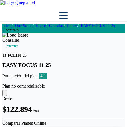
Inicio
QuePlan.cl
Isapre
Consalud
Planes
EASY FOCUS 11 25
contrato
Preferente
13-FCE110-25
EASY FOCUS 11 25
Puntuación del plan
4,1
Plan no comercializable
Desde
$122.894
/mes
Comparar Planes Online