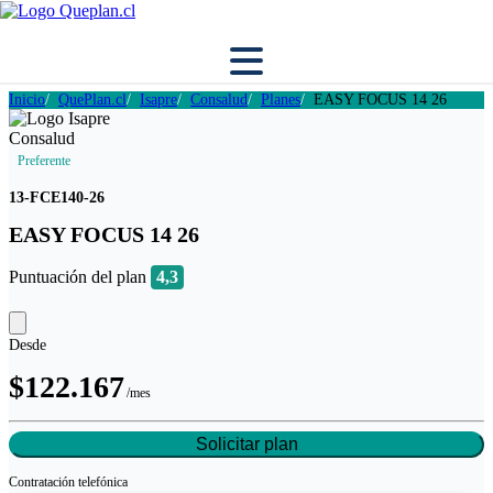
Inicio
QuePlan.cl
Isapre
Consalud
Planes
EASY FOCUS 14 26
Preferente
13-FCE140-26
EASY FOCUS 14 26
Puntuación del plan
4,3
Desde
$122.167
/mes
Solicitar plan
Contratación
telefónica