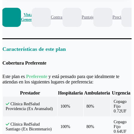
Vista
Contrato
Puntaje
Precio
General
Características de este plan
Cobertura Preferente
Este plan es
Preferente
y está pensado para que idealmente te
atiendas en los siguientes lugares de preferencia:
Prestador
Hospitalaria
Ambulatoria
Urgencia
Copago
Clínica RedSalud
100%
80%
Fijo
Providencia (Ex Avansalud)
0.72UF
Copago
Clínica RedSalud
100%
80%
Fijo
Santiago (Ex Bicentenario)
0.64UF