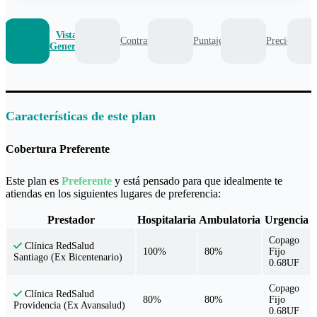
Vista
Contrato
Puntaje
Precio
General
Características de este plan
Cobertura Preferente
Este plan es
Preferente
y está pensado para que idealmente te
atiendas en los siguientes lugares de preferencia:
Prestador
Hospitalaria
Ambulatoria
Urgencia
Copago
Clínica RedSalud
100%
80%
Fijo
Santiago (Ex Bicentenario)
0.68UF
Copago
Clínica RedSalud
80%
80%
Fijo
Providencia (Ex Avansalud)
0.68UF