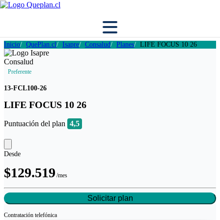
Inicio
QuePlan.cl
Isapre
Consalud
Planes
LIFE FOCUS 10 26
Preferente
13-FCL100-26
LIFE FOCUS 10 26
Puntuación del plan
4,5
Desde
$129.519
/mes
Solicitar plan
Contratación
telefónica