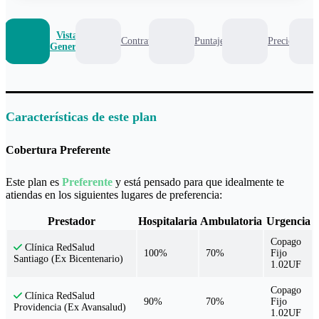
Vista
Contrato
Puntaje
Precio
General
Características de este plan
Cobertura Preferente
Este plan es
Preferente
y está pensado para que idealmente te
atiendas en los siguientes lugares de preferencia:
Prestador
Hospitalaria
Ambulatoria
Urgencia
Copago
Clínica RedSalud
100%
70%
Fijo
Santiago (Ex Bicentenario)
1.02UF
Copago
Clínica RedSalud
90%
70%
Fijo
Providencia (Ex Avansalud)
1.02UF