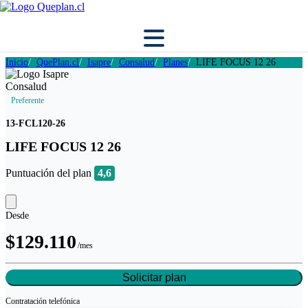
Inicio
QuePlan.cl
Isapre
Consalud
Planes
LIFE FOCUS 12 26
Preferente
13-FCL120-26
LIFE FOCUS 12 26
Puntuación del plan
4,6
Desde
$129.110
/mes
Solicitar plan
Contratación
telefónica