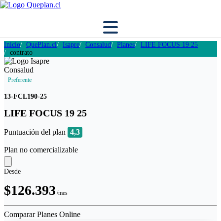
Inicio
QuePlan.cl
Isapre
Consalud
Planes
LIFE FOCUS 19 25
contrato
Preferente
13-FCL190-25
LIFE FOCUS 19 25
Puntuación del plan
4,3
Plan no comercializable
Desde
$126.393
/mes
Comparar Planes Online