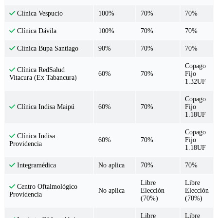
100%
70%
70%
Clínica Vespucio
100%
70%
70%
Clínica Dávila
90%
70%
70%
Clínica Bupa Santiago
Copago
Clínica RedSalud
60%
70%
Fijo
Vitacura (Ex Tabancura)
1.32UF
Copago
60%
70%
Fijo
Clínica Indisa Maipú
1.18UF
Copago
Clínica Indisa
60%
70%
Fijo
Providencia
1.18UF
No aplica
70%
70%
Integramédica
Libre
Libre
Centro Oftalmológico
No aplica
Elección
Elección
Providencia
(70%)
(70%)
Libre
Libre