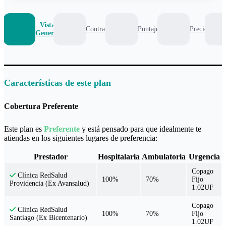
Vista
Contrato
Puntaje
Precio
General
Características de este plan
Cobertura Preferente
Este plan es
Preferente
y está pensado para que idealmente te
atiendas en los siguientes lugares de preferencia:
Prestador
Hospitalaria
Ambulatoria
Urgencia
Copago
Clínica RedSalud
100%
70%
Fijo
Providencia (Ex Avansalud)
1.02UF
Copago
Clínica RedSalud
100%
70%
Fijo
Santiago (Ex Bicentenario)
1.02UF