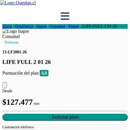
Inicio
QuePlan.cl
Isapre
Consalud
Planes
LIFE FULL 2 01 26
Preferente
13-LF2001-26
LIFE FULL 2 01 26
Puntuación del plan
4,8
Desde
$127.477
/mes
Solicitar plan
Contratación
telefónica